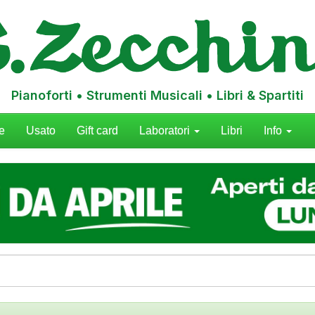
Pianoforti • Strumenti Musicali • Libri & Spartiti
e
Usato
Gift card
Laboratori
Libri
Info