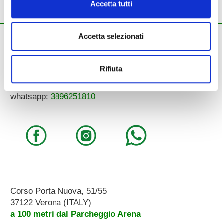
Accetta tutti
Accetta selezionati
ZECCHINI G. S.R.L.
Pianoforti - Strumenti musicali
Tel.
045.8002780
/ Fax 045.8012858
Rifiuta
email:
info@zecchinimusica.it
email pec:
zecchini@pec.it
whatsapp:
3896251810
Corso Porta Nuova, 51/55
37122 Verona (ITALY)
a 100 metri dal Parcheggio Arena