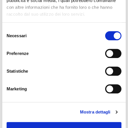
Conferma email
pubblicità e social media, i quali potrebbero combinarle
con altre informazioni che ha fornito loro o che hanno
raccolto dal suo utilizzo dei loro servizi.
Telefono
Selezione
Necessari
del
Richiesta
consenso
Preferenze
Statistiche
Dichiaro di aver letto, compreso ed approvato
l'informativa
sulla privacy
Marketing
Mostra dettagli
Invia richiesta