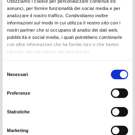
Utilizziamo i cookie per personalizzare contenuti ed
annunci, per fornire funzionalità dei social media e per
analizzare il nostro traffico. Condividiamo inoltre
informazioni sul modo in cui utilizza il nostro sito con i
nostri partner che si occupano di analisi dei dati web,
pubblicità e social media, i quali potrebbero combinarle
RTS1N
con altre informazioni che ha fornito loro o che hanno
raccolto dal suo utilizzo dei loro servizi.
legatura e copribocchino
35,00 €
Selezione
Necessari
del
RICO
consenso
Preferenze
Statistiche
Marketing