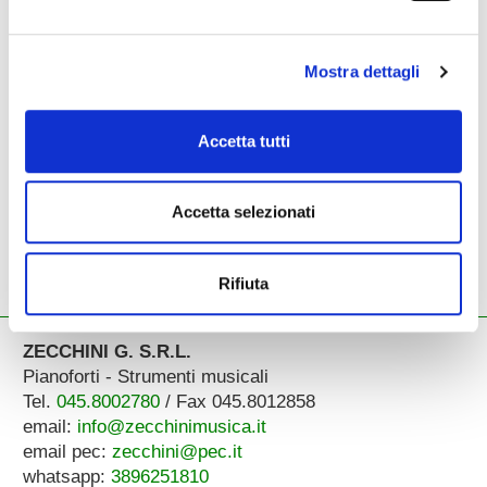
Mostra dettagli
Accetta tutti
HTS1G
legatura e copribocchino
Accetta selezionati
65,00 €
Rifiuta
ZECCHINI G. S.R.L.
Pianoforti - Strumenti musicali
Tel.
045.8002780
/ Fax 045.8012858
email:
info@zecchinimusica.it
email pec:
zecchini@pec.it
whatsapp:
3896251810