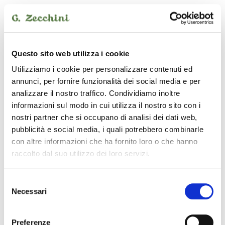
Rigotti
Questo sito web utilizza i cookie
Utilizziamo i cookie per personalizzare contenuti ed
annunci, per fornire funzionalità dei social media e per
analizzare il nostro traffico. Condividiamo inoltre
informazioni sul modo in cui utilizza il nostro sito con i
nostri partner che si occupano di analisi dei dati web,
pubblicità e social media, i quali potrebbero combinarle
con altre informazioni che ha fornito loro o che hanno
raccolto dal suo utilizzo dei loro servizi.
Selezione
Necessari
del
SaxTenoreGoldJazz 2,5Light
consenso
ance sax tenore
Preferenze
49,00 €