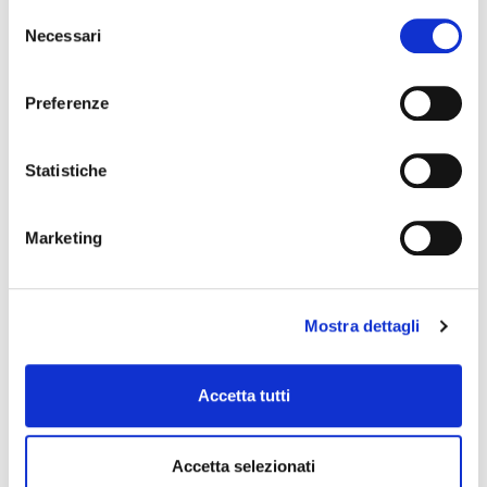
Selezione
Necessari
del
consenso
Preferenze
Statistiche
HOUS061
borsa per djembè
39,00 €
Marketing
ROOTS
Mostra dettagli
Accetta tutti
Accetta selezionati