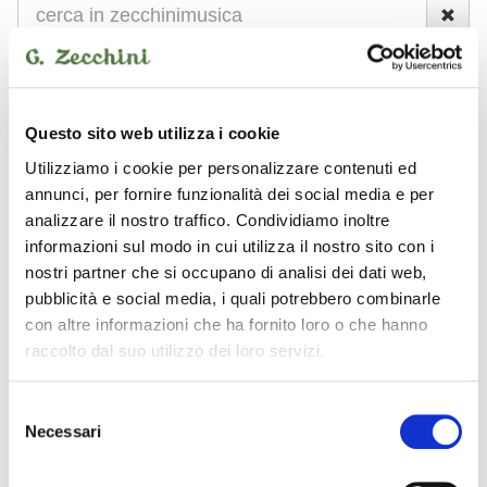
NUOVO
USATO
Questo sito web utilizza i cookie
Strumenti nuovi
Rotosound
corde per basso elettrico
Utilizziamo i cookie per personalizzare contenuti ed
annunci, per fornire funzionalità dei social media e per
analizzare il nostro traffico. Condividiamo inoltre
Rotosound - corde per
informazioni sul modo in cui utilizza il nostro sito con i
basso elettrico
nostri partner che si occupano di analisi dei dati web,
pubblicità e social media, i quali potrebbero combinarle
con altre informazioni che ha fornito loro o che hanno
raccolto dal suo utilizzo dei loro servizi.
rotosound
rotosound
Selezione
Necessari
del
consenso