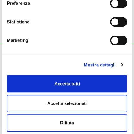
Preferenze
25,00 €
28,00 €
Statistiche
corde per basso elettrico rb
corde per basso elettrico
40
sm 66
Marketing
ZECCHINI G. S.R.L.
Pianoforti - Strumenti musicali
Mostra dettagli
Tel.
045.8002780
/ Fax 045.8012858
email:
info@zecchinimusica.it
email pec:
zecchini@pec.it
Accetta tutti
whatsapp:
3896251810
Accetta selezionati
Rifiuta