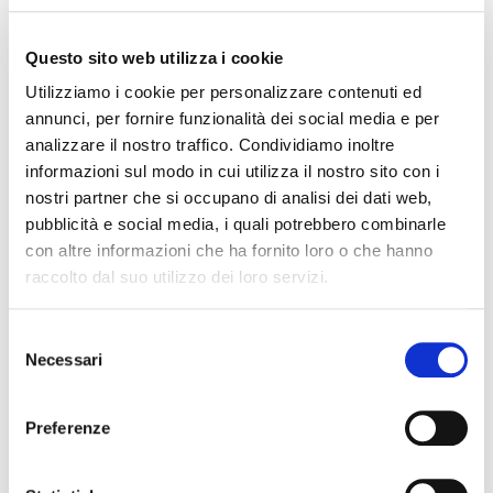
Questo sito web utilizza i cookie
Utilizziamo i cookie per personalizzare contenuti ed
annunci, per fornire funzionalità dei social media e per
analizzare il nostro traffico. Condividiamo inoltre
informazioni sul modo in cui utilizza il nostro sito con i
nostri partner che si occupano di analisi dei dati web,
pubblicità e social media, i quali potrebbero combinarle
Platinum P1RL
con altre informazioni che ha fornito loro o che hanno
raccolto dal suo utilizzo dei loro servizi.
legatura per sax alto
105,00 €
Selezione
Necessari
del
ROVNER
consenso
Preferenze