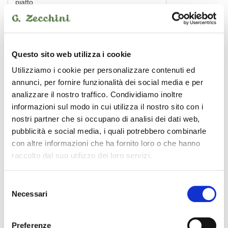
piatto
440,00 €
SABIAN
Questo sito web utilizza i cookie
Utilizziamo i cookie per personalizzare contenuti ed
annunci, per fornire funzionalità dei social media e per
analizzare il nostro traffico. Condividiamo inoltre
informazioni sul modo in cui utilizza il nostro sito con i
nostri partner che si occupano di analisi dei dati web,
pubblicità e social media, i quali potrebbero combinarle
con altre informazioni che ha fornito loro o che hanno
raccolto dal suo utilizzo dei loro servizi.
Selezione
Necessari
del
consenso
Stratus hi hat 15"
Preferenze