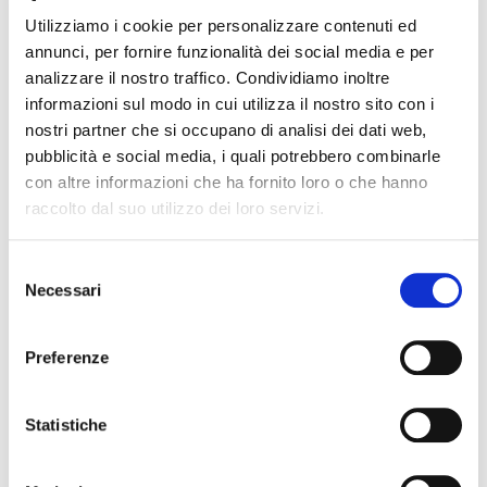
Utilizziamo i cookie per personalizzare contenuti ed
annunci, per fornire funzionalità dei social media e per
analizzare il nostro traffico. Condividiamo inoltre
informazioni sul modo in cui utilizza il nostro sito con i
nostri partner che si occupano di analisi dei dati web,
pubblicità e social media, i quali potrebbero combinarle
NAT GRAND SG ISYS EXCURSION
con altre informazioni che ha fornito loro o che hanno
raccolto dal suo utilizzo dei loro servizi.
chitarra acustica
Selezione
Necessari
del
SEAGULL
consenso
Preferenze
Statistiche