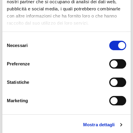
nostri partner che si occupano di analisi dei dati web,
pubblicità e social media, i quali potrebbero combinarle
con altre informazioni che ha fornito loro o che hanno
raccolto dal suo utilizzo dei loro servizi.
Selezione
Necessari
del
consenso
Preferenze
Statistiche
BLUE Session Standard F Fa
armonica a bocca
Marketing
SEYDEL SOHNE
Mostra dettagli