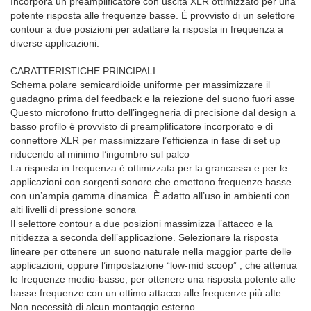
Incorpora un preamplificatore con uscita XLR ottimizzato per una
potente risposta alle frequenze basse. È provvisto di un selettore
contour a due posizioni per adattare la risposta in frequenza a
diverse applicazioni.
CARATTERISTICHE PRINCIPALI
Schema polare semicardioide uniforme per massimizzare il
guadagno prima del feedback e la reiezione del suono fuori asse
Questo microfono frutto dell’ingegneria di precisione dal design a
basso profilo è provvisto di preamplificatore incorporato e di
connettore XLR per massimizzare l’efficienza in fase di set up
riducendo al minimo l’ingombro sul palco
La risposta in frequenza è ottimizzata per la grancassa e per le
applicazioni con sorgenti sonore che emettono frequenze basse
con un’ampia gamma dinamica. È adatto all’uso in ambienti con
alti livelli di pressione sonora
Il selettore contour a due posizioni massimizza l’attacco e la
nitidezza a seconda dell’applicazione. Selezionare la risposta
lineare per ottenere un suono naturale nella maggior parte delle
applicazioni, oppure l’impostazione “low-mid scoop” , che attenua
le frequenze medio-basse, per ottenere una risposta potente alle
basse frequenze con un ottimo attacco alle frequenze più alte.
Non necessità di alcun montaggio esterno