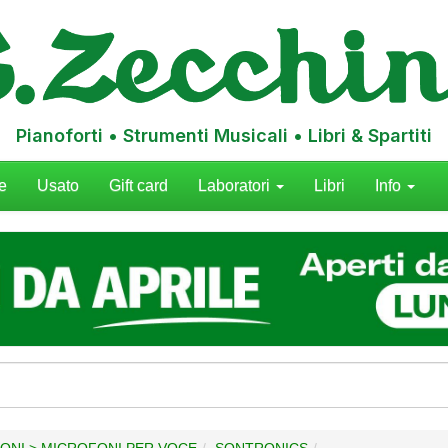
Pianoforti • Strumenti Musicali • Libri & Spartiti
e
Usato
Gift card
Laboratori
Libri
Info
ONI > MICROFONI PER VOCE
SONTRONICS