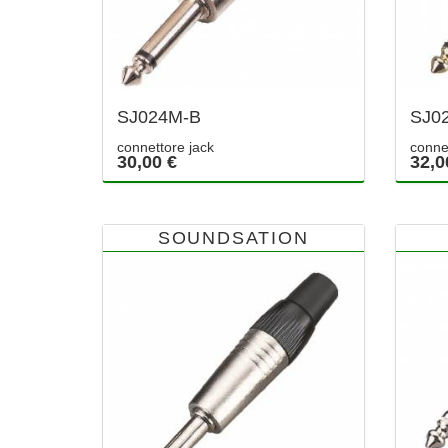
SJ024M-B
SJ0
connettore jack
conne
30,00 €
32,0
SOUNDSATION