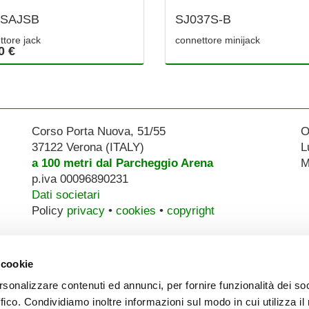
SAJSB
SJ037S-B
ttore jack
connettore minijack
0 €
Corso Porta Nuova, 51/55
O
37122 Verona (ITALY)
L
a 100 metri dal Parcheggio Arena
M
p.iva 00096890231
Dati societari
Policy
privacy
•
cookies
•
copyright
 cookie
rsonalizzare contenuti ed annunci, per fornire funzionalità dei so
ffico. Condividiamo inoltre informazioni sul modo in cui utilizza il 