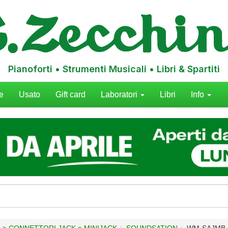
Pianoforti • Strumenti Musicali • Libri & Spartiti
e
Usato
Gift card
Laboratori
Libri
Info
I > CONNETTORI JACK e MINIJACK
SOUNDSATION
WM-SAJMB