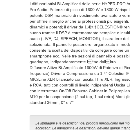
I diffusori attivi Bi-Amplificati della serie HYPER-
Pro Audio. Potenze di picco di 1600 W e 1800 W rispett
potente DSP, materiale di rivestimento avanzato e vernic
per offrire il meglio anche ai professionisti più esig
dinamici e potenti; il driver da 1.4†CELESTION® rendono
suono tramite il DSP è estremamente semplice e intuit
audio (LIVE, DJ, SPEECH, MONITOR); il carattere del 
selezionata. Il pannello posteriore, organizzato in mod
consente la scelta dei dispositivi da collegare come u
smartphone ecc. Nelle tre sezioni di pannello è possibile
guadagno, indipendentemente l⁵no dall⁡ltro.
Diffusore Attivo Bi-Amplificato 1600W di Potenza di Pi
frequenze) Driver a Compressione da 1.4" Celestion® 
MIC/Line XLR bilanciato con uscita Thru XLR, Ingresso
e RCA, tutti con controlli di livello indipendenti Uscita
con interruttore On/Off Robusto Cabinet in Polipropilene
M10 per la sospensione (2 sul top, 1 sul retro) Maniglie
standard 36mm, 0° e 7°
Le immagini e le descrizioni dei prodotti riproducono nel modo
accessori. Le immagini e le descrizioni devono quindi intend