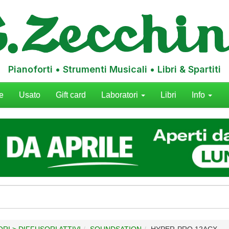
Pianoforti • Strumenti Musicali • Libri & Spartiti
e
Usato
Gift card
Laboratori
Libri
Info
RI > DIFFUSORI ATTIVI
SOUNDSATION
HYPER-PRO 12ACX