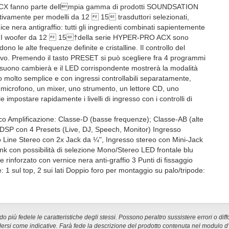
PRO ACX fanno parte dell⁡mpia gamma di prodotti SOUNDSATION
ivamente per modelli da 12 ⁥ 15‬ trasduttori selezionati,
e nera antigraffio: tutti gli ingredienti combinati sapientemente
enti. I woofer da 12 ⁥ 15†della serie HYPER-PRO ACX sono
 le alte frequenze definite e cristalline. Il controllo del
ivo. Premendo il tasto PRESET si può scegliere fra 4 programmi
suono cambierà e il LED corrispondente mostrerà la modalità
o molto semplice e con ingressi controllabili separatamente,
n microfono, un mixer, uno strumento, un lettore CD, uno
 impostare rapidamente i livelli di ingresso con i controlli di
cco Amplificazione: Classe-D (basse frequenze); Classe-AB (alte
DSP con 4 Presets (Live, DJ, Speech, Monitor) Ingresso
 Line Stereo con 2x Jack da ¼", Ingresso stereo con Mini-Jack
 Link con possibilità di selezione Mono/Stereo LED frontale blu
 rinforzato con vernice nera anti-graffio 3 Punti di fissaggio
: 1 sul top, 2 sui lati Doppio foro per montaggio su palo/tripode:
 più fedele le caratteristiche degli stessi. Possono peraltro sussistere errori o diff
ersi come indicative. Farà fede la descrizione del prodotto contenuta nel modulo d