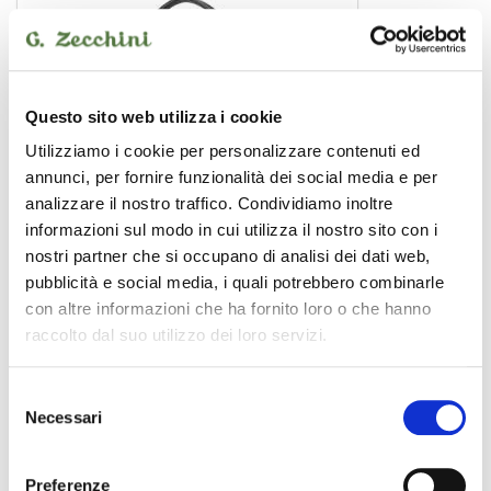
Questo sito web utilizza i cookie
Utilizziamo i cookie per personalizzare contenuti ed
annunci, per fornire funzionalità dei social media e per
analizzare il nostro traffico. Condividiamo inoltre
informazioni sul modo in cui utilizza il nostro sito con i
nostri partner che si occupano di analisi dei dati web,
pubblicità e social media, i quali potrebbero combinarle
con altre informazioni che ha fornito loro o che hanno
DB200 CY22
raccolto dal suo utilizzo dei loro servizi.
borsa per piatti
75,00 €
Selezione
Necessari
del
STEFY LINE
consenso
Preferenze