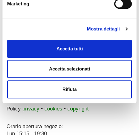
Marketing
email pec:
zecchini@pec.it
whatsapp:
3896251810
Mostra dettagli
Accetta tutti
Accetta selezionati
Corso Porta Nuova, 51/55
37122 Verona (ITALY)
a 100 metri dal Parcheggio Arena
Rifiuta
p.iva 00096890231
Dati societari
Policy
privacy
•
cookies
•
copyright
Orario apertura negozio:
Lun 15:15 - 19:30