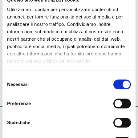
Utilizziamo i cookie per personalizzare contenuti ed
annunci, per fornire funzionalità dei social media e per
NUOVO
USATO
analizzare il nostro traffico. Condividiamo inoltre
informazioni sul modo in cui utilizza il nostro sito con i
Strumenti nuovi
Stefy line
borsa per timpano
nostri partner che si occupano di analisi dei dati web,
pubblicità e social media, i quali potrebbero combinarle
con altre informazioni che ha fornito loro o che hanno
raccolto dal suo utilizzo dei loro servizi.
Stefy line - borsa per
timpano
Selezione
Necessari
del
consenso
Preferenze
ZECCHINI G. S.R.L.
Statistiche
Pianoforti - Strumenti musicali
Tel.
045.8002780
/ Fax 045.8012858
email:
info@zecchinimusica.it