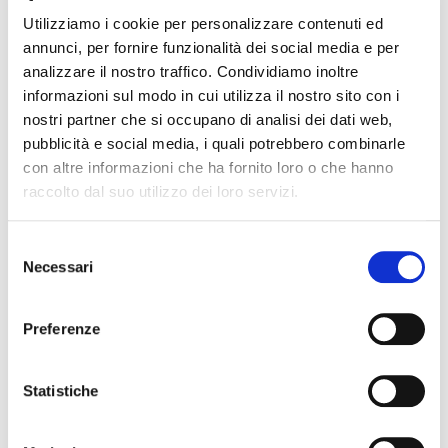
Utilizziamo i cookie per personalizzare contenuti ed
annunci, per fornire funzionalità dei social media e per
analizzare il nostro traffico. Condividiamo inoltre
informazioni sul modo in cui utilizza il nostro sito con i
nostri partner che si occupano di analisi dei dati web,
pubblicità e social media, i quali potrebbero combinarle
CUBASE ARTIST 9
con altre informazioni che ha fornito loro o che hanno
raccolto dal suo utilizzo dei loro servizi.
software produzione audio
Selezione
Necessari
del
STEINBERG
consenso
Preferenze
Statistiche