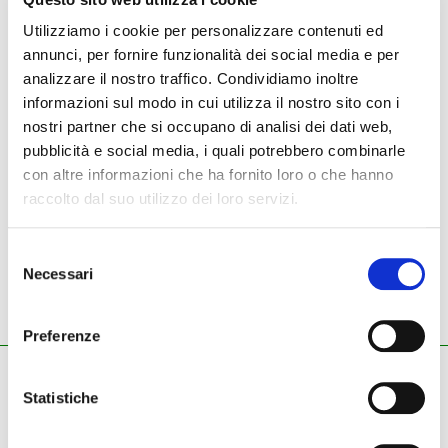
Utilizziamo i cookie per personalizzare contenuti ed
annunci, per fornire funzionalità dei social media e per
NUOVO
USATO
analizzare il nostro traffico. Condividiamo inoltre
informazioni sul modo in cui utilizza il nostro sito con i
Strumenti nuovi
Takamine
chitarra acustica elettrificata
nostri partner che si occupano di analisi dei dati web,
pubblicità e social media, i quali potrebbero combinarle
con altre informazioni che ha fornito loro o che hanno
raccolto dal suo utilizzo dei loro servizi.
Takamine - chitarra
acustica elettrificata
Selezione
Necessari
del
consenso
Preferenze
ZECCHINI G. S.R.L.
Statistiche
Pianoforti - Strumenti musicali
Tel.
045.8002780
/ Fax 045.8012858
email:
info@zecchinimusica.it