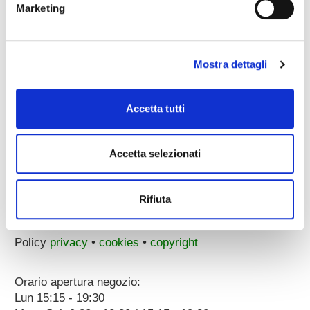
Marketing
email pec:
zecchini@pec.it
whatsapp:
3896251810
Mostra dettagli
Accetta tutti
Accetta selezionati
Corso Porta Nuova, 51/55
37122 Verona (ITALY)
a 100 metri dal Parcheggio Arena
Rifiuta
p.iva 00096890231
Dati societari
Policy
privacy
•
cookies
•
copyright
Orario apertura negozio:
Lun 15:15 - 19:30