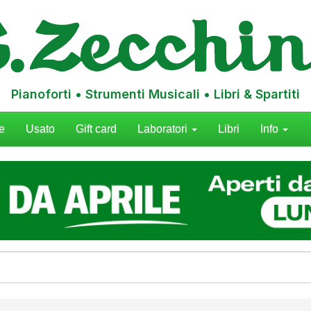
Pianoforti • Strumenti Musicali • Libri & Spartiti
e
Usato
Gift card
Laboratori
Libri
Info