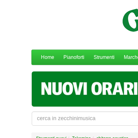
Menu
Home
Pianoforti
Strumenti
March
navigazione
Strumenti nuovi
Takamine
chitarra acustica