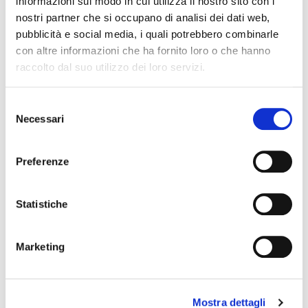
informazioni sul modo in cui utilizza il nostro sito con i
nostri partner che si occupano di analisi dei dati web,
pubblicità e social media, i quali potrebbero combinarle
con altre informazioni che ha fornito loro o che hanno
raccolto dal suo utilizzo dei loro servizi.
Selezione
Necessari
del
consenso
Preferenze
Statistiche
SS100
supporto rullante
Marketing
TAMBURO
Mostra dettagli