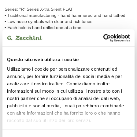
Series: "R" Series X-tra Silent FLAT
• Traditional manufacturing - hand hammered and hand lathed
• Low noise cymbals with clear and rich tones
• Each hole is hand drilled one at a time
• Perfect for home practicing and small gigs
In comparison to the regular R-Series, the X-tra Silent FLAT Low
Noise Pratice Cymbals offer:
• An even shorter sustain
Questo sito web utilizza i cookie
• An even deeper fundamental sound
Utilizziamo i cookie per personalizzare contenuti ed
• Less overtone parts
annunci, per fornire funzionalità dei social media e per
• That makes these cymbals even less obtrusive and ideal for
practicing at home.
analizzare il nostro traffico. Condividiamo inoltre
informazioni sul modo in cui utilizza il nostro sito con i
Alloy: B20 Bronze (80% copper - 20% tin - silver traces)
nostri partner che si occupano di analisi dei dati web,
pubblicità e social media, i quali potrebbero combinarle
con altre informazioni che ha fornito loro o che hanno
Handmade in Uzunköprü, Turkey
raccolto dal suo utilizzo dei loro servizi.
Le immagini e le descrizioni dei prodotti riproducono nel modo più