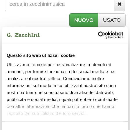
NUOVO
USATO
usato
EFFETTI > CHITARRA
BOSS
Pedale effetto
FS5L FOOTSWITCH
Questo sito web utilizza i cookie
BOSS FS5L Footswitch
Utilizziamo i cookie per personalizzare contenuti ed
annunci, per fornire funzionalità dei social media e per
Pedale effetto
analizzare il nostro traffico. Condividiamo inoltre
informazioni sul modo in cui utilizza il nostro sito con i
USATO IN BUONE CONDIZIONI
nostri partner che si occupano di analisi dei dati web,
pubblicità e social media, i quali potrebbero combinarle
30 €
con altre informazioni che ha fornito loro o che hanno
raccolto dal suo utilizzo dei loro servizi.
Disponibilità immediata
Selezione