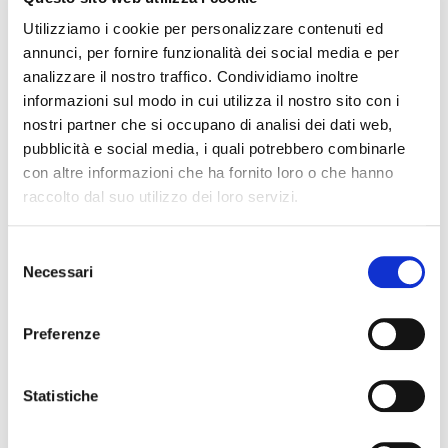
Utilizziamo i cookie per personalizzare contenuti ed
Le immagini e le descrizioni dei prodotti riproducono nel modo più
annunci, per fornire funzionalità dei social media e per
fedele le caratteristiche degli stessi. Possono peraltro sussistere
analizzare il nostro traffico. Condividiamo inoltre
errori o difformità sull’aspetto e nella descrizione dei beni e dei loro
informazioni sul modo in cui utilizza il nostro sito con i
accessori. Le immagini e le descrizioni devono quindi intendersi
come indicative. Farà fede la descrizione del prodotto contenuta nel
nostri partner che si occupano di analisi dei dati web,
modulo d’ordine.
pubblicità e social media, i quali potrebbero combinarle
con altre informazioni che ha fornito loro o che hanno
raccolto dal suo utilizzo dei loro servizi.
Selezione
Necessari
del
consenso
Preferenze
Statistiche