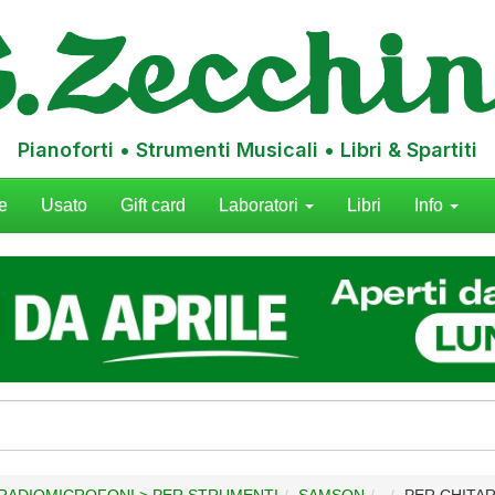
Pianoforti • Strumenti Musicali • Libri & Spartiti
e
Usato
Gift card
Laboratori
Libri
Info
 RADIOMICROFONI > PER STRUMENTI
SAMSON
PER CHITA