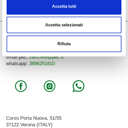
modulo d’ordine.
Accetta tutti
Accetta selezionati
ZECCHINI G. S.R.L.
Pianoforti - Strumenti musicali
Rifiuta
Tel.
045.8002780
/ Fax 045.8012858
email:
info@zecchinimusica.it
email pec:
zecchini@pec.it
whatsapp:
3896251810
Corso Porta Nuova, 51/55
37122 Verona (ITALY)