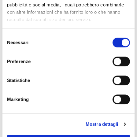
pubblicità e social media, i quali potrebbero combinarle
con altre informazioni che ha fornito loro o che hanno
raccolto dal suo utilizzo dei loro servizi.
Selezione
Necessari
del
consenso
Preferenze
Statistiche
Finitura Sunburst
Marketing
Le immagini e le descrizioni dei prodotti riproducono nel modo più
fedele le caratteristiche degli stessi. Possono peraltro sussistere
errori o difformità sull’aspetto e nella descrizione dei beni e dei loro
Mostra dettagli
accessori. Le immagini e le descrizioni devono quindi intendersi
come indicative. Farà fede la descrizione del prodotto contenuta nel