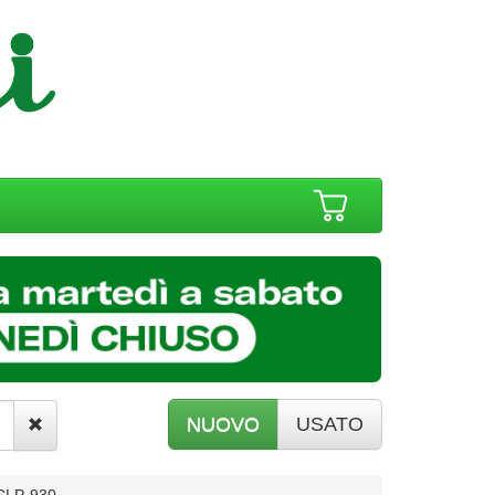
NUOVO
USATO
CLP-930