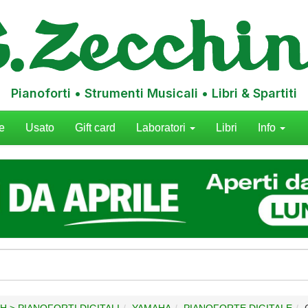
Pianoforti • Strumenti Musicali • Libri & Spartiti
e
Usato
Gift card
Laboratori
Libri
Info
TH > PIANOFORTI DIGITALI
YAMAHA
PIANOFORTE DIGITALE