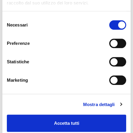
raccolto dal suo utilizzo dei loro servizi.
Selezione
Necessari
del
consenso
MV50 AC
Preferenze
testata per chitarra
Statistiche
VOX
Marketing
Mostra dettagli
Accetta tutti