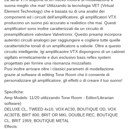
suona meglio che mai! Utilizzando la tecnologia VET (Virtual
Element Technology) che è basata su di una analisi dei
componenti ed i circuiti dell'amplificatore, gli amplificatori VTX
producono un suono più accurato e realistico che mai. Questi
amplificatori sono inoltre caratterizzati da un circuito di
preamplificatore valvolare Valvetronix. Questo preamp incorpora
autentici circuiti analogici per raggiungere e cogliere tutte quelle
caratteristiche tonali di un amplificatore a valvole. Oltre a questo
circuito intelligente, lgi amplificaotre VTX dispongono di un cabinet
sigillato ermeticamente e dun esclusivo bass reflex system
progettato per fornire una risonanza mozzafiato.
Puoi inoltre arrivare oltre i classici parametri di modellazione
grazie al software di editing Tone Room che ti consente di
personalizzare gli amplificatore, gli effetti o di creare il tuo suono!
Specifiche:
Amp Models: 11/20 utilizzando Tone Room - Editor/Librarian
software)
DELUXE CL, TWEED 4x10, VOX AC30, BOUTIQUE OD, VOX
AC30TB, BRIT 800, BRIT OR MKI, DOUBLE REC, BOUTIQUE
CL, BRIT 1959, BOUTIQUE METAL
Effects: