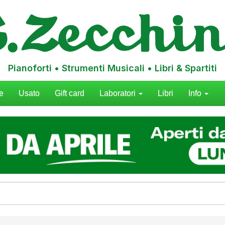
Pianoforti • Strumenti Musicali • Libri & Spartiti
e
Usato
Gift card
Laboratori
Libri
Info