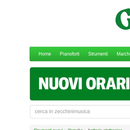
Menu
Home
Pianoforti
Strumenti
March
navigazione
Strumenti nuovi
Yamaha
batteria elettronica