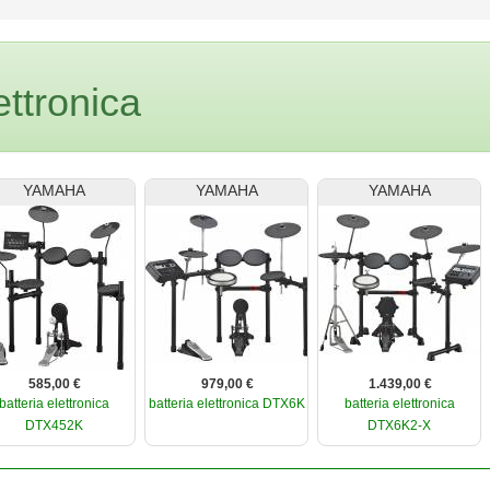
ettronica
YAMAHA
YAMAHA
YAMAHA
585,00 €
979,00 €
1.439,00 €
batteria elettronica
batteria elettronica DTX6K
batteria elettronica
DTX452K
DTX6K2-X