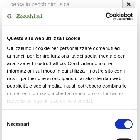
NUOVO
USATO
Questo sito web utilizza i cookie
Strumenti nuovi
Yamaha
diffusori amplificati
Utilizziamo i cookie per personalizzare contenuti ed
annunci, per fornire funzionalità dei social media e per
analizzare il nostro traffico. Condividiamo inoltre
Yamaha - diffusori
informazioni sul modo in cui utilizza il nostro sito con i
amplificati
nostri partner che si occupano di analisi dei dati web,
pubblicità e social media, i quali potrebbero combinarle
con altre informazioni che ha fornito loro o che hanno
raccolto dal suo utilizzo dei loro servizi.
YAMAHA
YAMAHA
Selezione
Necessari
del
consenso