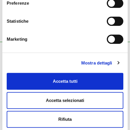
Preferenze
589,00 €
640,00 €
Statistiche
diffusori amplificati DXR10
diffusori amplificati DXR12
Marketing
ZECCHINI G. S.R.L.
Pianoforti - Strumenti musicali
Mostra dettagli
Tel.
045.8002780
/ Fax 045.8012858
email:
info@zecchinimusica.it
email pec:
zecchini@pec.it
Accetta tutti
whatsapp:
3896251810
Accetta selezionati
Rifiuta