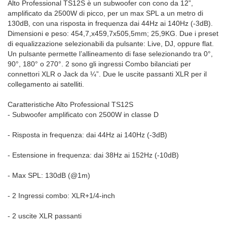
Alto Professional TS12S è un subwoofer con cono da 12”,
amplificato da 2500W di picco, per un max SPL a un metro di
130dB, con una risposta in frequenza dai 44Hz ai 140Hz (-3dB).
Dimensioni e peso: 454,7,x459,7x505,5mm; 25,9KG. Due i preset
di equalizzazione selezionabili da pulsante: Live, DJ, oppure flat.
Un pulsante permette l’allineamento di fase selezionando tra 0°,
90°, 180° o 270°. 2 sono gli ingressi Combo bilanciati per
connettori XLR o Jack da ¼”. Due le uscite passanti XLR per il
collegamento ai satelliti.
Caratteristiche Alto Professional TS12S
- Subwoofer amplificato con 2500W in classe D
- Risposta in frequenza: dai 44Hz ai 140Hz (-3dB)
- Estensione in frequenza: dai 38Hz ai 152Hz (-10dB)
- Max SPL: 130dB (@1m)
- 2 Ingressi combo: XLR+1/4-inch
- 2 uscite XLR passanti