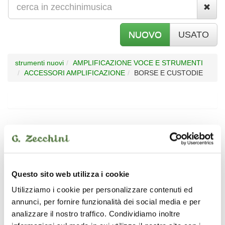
NUOVO
USATO
strumenti nuovi
AMPLIFICAZIONE VOCE E STRUMENTI
ACCESSORI AMPLIFICAZIONE
BORSE E CUSTODIE
ACCU-CASE
ACUS
DAP AUDIO
GATOR
GR GUITAR
HK AUDIO
Questo sito web utilizza i cookie
Utilizziamo i cookie per personalizzare contenuti ed
LEWITT
ORANGE
annunci, per fornire funzionalità dei social media e per
PLASTICA PANARO
PROEL
analizzare il nostro traffico. Condividiamo inoltre