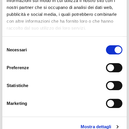
informazioni sul modo in cui utilizza il nostro sito con i
QSC
SHURE
nostri partner che si occupano di analisi dei dati web,
SOUNDSATION
pubblicità e social media, i quali potrebbero combinarle
con altre informazioni che ha fornito loro o che hanno
raccolto dal suo utilizzo dei loro servizi.
ORANGE
Selezione
Necessari
del
consenso
Preferenze
Statistiche
Marketing
Mostra dettagli