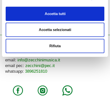
Micro terror bag
borsa per testata
Accetta tutti
Accetta selezionati
ZECCHINI G. S.R.L.
Rifiuta
Pianoforti - Strumenti musicali
Tel.
045.8002780
/ Fax 045.8012858
email:
info@zecchinimusica.it
email pec:
zecchini@pec.it
whatsapp:
3896251810