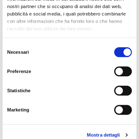
nostri partner che si occupano di analisi dei dati web,
pubblicità e social media, i quali potrebbero combinarle
con altre informazioni che ha fornito loro o che hanno
raccolto dal suo utilizzo dei loro servizi.
Selezione
Necessari
del
consenso
Preferenze
Minilab Black edition
masterkeyboard
Statistiche
ARTURIA
Marketing
Mostra dettagli