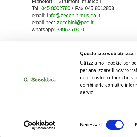
Pianoforti - Strumenti musicali
Tel.
045.8002780
/ Fax 045.8012858
email:
info@zecchinimusica.it
email pec:
zecchini@pec.it
whatsapp:
3896251810
Questo sito web utilizza i
Utilizziamo i cookie per pe
per analizzare il nostro tra
con i nostri partner che si
combinarle con altre inform
servizi.
Selezione
Necessari
del
consenso