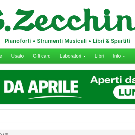
Pianoforti • Strumenti Musicali • Libri & Spartiti
e
Usato
Gift card
Laboratori
Libri
Info
0 VB