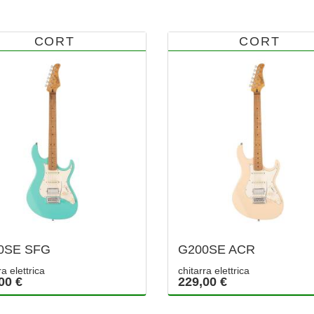
CORT
CORT
0SE SFG
G200SE ACR
ra elettrica
chitarra elettrica
00 €
229,00 €