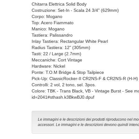
Chitarra Elettrica Solid Body
Costruzione: Set-In - Scala 24 3/4" (629mm)
Corpo: Mogano
Top: Acero Fiammato
Manico: Mogano
Tastiera: Palissandro
Inlay Tastiera: Rectangular White Pearl
Radius Tastiera: 12" (305mm)
Tasti: 22 / Large (2.7mm)
Meccaniche: Cort Vintage
Hardware: Nickel
Ponte: T.O.M Bridge & Stop Tailpiece
Pick-Up: ClassicRocker-II CR2NS-F & CR2NS-R (H-H)
Controlli: 2 vol, 2 tono, sel. 3pos.
Colore: TBK - Trans Black, VB - Vintage Burst - See mor
id=2041#sthash.k3BkwBJ0.dpuf
Le immagini e le descrizioni dei prodotti riproducono nel modo
accessori. Le immagini e le descrizioni devono quindi intend