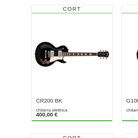
CORT
CR200 BK
G100
chitarra elettrica
chitar
400,00 €
CORT