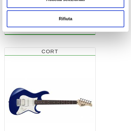
G110 OPBK
Rifiuta
chitarra elettrica
CORT