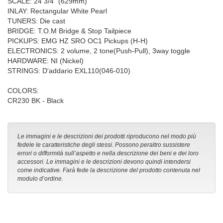
SCALE: 24 3/4" (629mm)
INLAY: Rectangular White Pearl
TUNERS: Die cast
BRIDGE: T.O.M Bridge & Stop Tailpiece
PICKUPS: EMG HZ SRO OC1 Pickups (H-H)
ELECTRONICS: 2 volume, 2 tone(Push-Pull), 3way toggle
HARDWARE: NI (Nickel)
STRINGS: D'addario EXL110(046-010)
COLORS:
CR230 BK - Black
Le immagini e le descrizioni dei prodotti riproducono nel modo più
fedele le caratteristiche degli stessi. Possono peraltro sussistere
errori o difformità sull’aspetto e nella descrizione dei beni e dei loro
accessori. Le immagini e le descrizioni devono quindi intendersi
come indicative. Farà fede la descrizione del prodotto contenuta nel
modulo d’ordine.