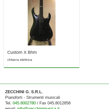
Custom X Bhm
chitarra elettrica
ZECCHINI G. S.R.L.
Pianoforti - Strumenti musicali
Tel.
045.8002780
/ Fax 045.8012858
email:
info@zecchinimusica.it