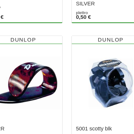
SILVER
o
plettro
 €
0,50 €
DUNLOP
DUNLOP
2R
5001 scotty blk