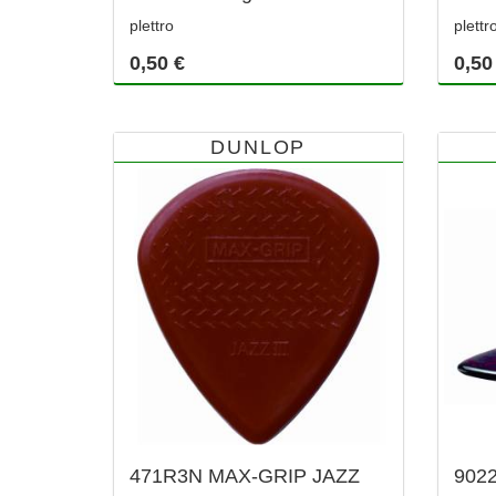
plettro
plettr
0,50 €
0,50
DUNLOP
471R3N MAX-GRIP JAZZ
902