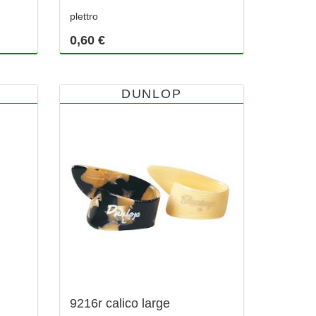
plettro
0,60 €
DUNLOP
9216r calico large