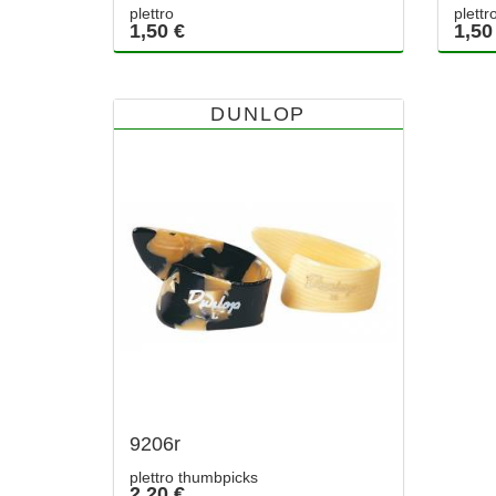
plettro
plett
1,50 €
1,50
DUNLOP
9206r
plettro thumbpicks
2,20 €