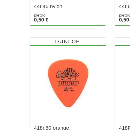
44r.46 nylon
44r.
plettro
plettr
0,50 €
0,50
DUNLOP
418r.60 orange
418