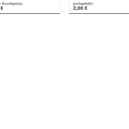
ro thumbpicks
portaplettri
 €
2,00 €