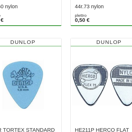
60 nylon
44r.73 nylon
o
plettro
 €
0,50 €
DUNLOP
DUNLOP
R TORTEX STANDARD
HE211P HERCO FLAT