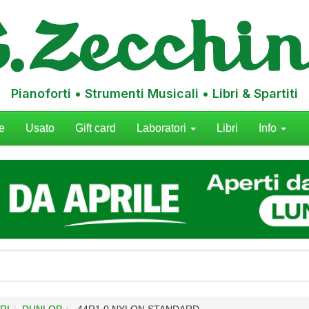
Pianoforti • Strumenti Musicali • Libri & Spartiti
e
Usato
Gift card
Laboratori
Libri
Info
RI
DUNLOP
44R1.0 NYLON STANDARD