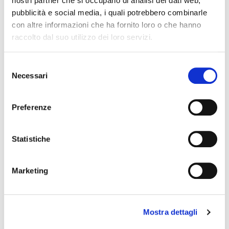
nostri partner che si occupano di analisi dei dati web,
pubblicità e social media, i quali potrebbero combinarle
con altre informazioni che ha fornito loro o che hanno
raccolto dal suo utilizzo dei loro servizi.
Selezione
Necessari
del
consenso
Preferenze
418R TORTEX STANDARD
Statistiche
plettro
0,50 €
Marketing
DUNLOP
Mostra dettagli