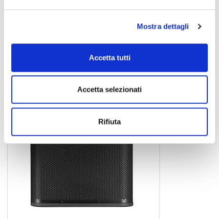
ELX200-12P
Mostra dettagli
diffusore amplificato
Accetta tutti
ELECTROVOICE
Accetta selezionati
Rifiuta