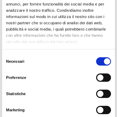
ZLX12-BT
annunci, per fornire funzionalità dei social media e per
analizzare il nostro traffico. Condividiamo inoltre
diffusori attivi
informazioni sul modo in cui utilizza il nostro sito con i
nostri partner che si occupano di analisi dei dati web,
pubblicità e social media, i quali potrebbero combinarle
con altre informazioni che ha fornito loro o che hanno
ELECTROVOICE
raccolto dal suo utilizzo dei loro servizi.
Selezione
Necessari
del
consenso
Preferenze
Statistiche
Marketing