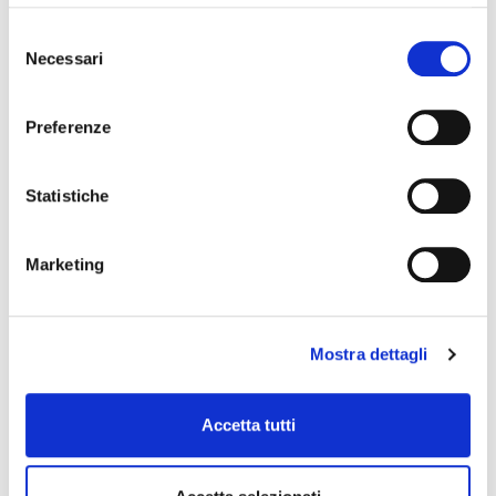
Selezione
Necessari
del
consenso
Preferenze
Statistiche
GIBBON 5 YELLOW Monkey Banana
monitor studio
Marketing
FUTURE BEAT INDUSTRIES
Mostra dettagli
Accetta tutti