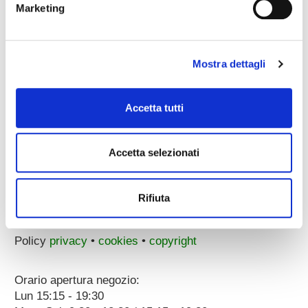
Marketing
email pec:
zecchini@pec.it
whatsapp:
3896251810
Mostra dettagli
Accetta tutti
Accetta selezionati
Corso Porta Nuova, 51/55
37122 Verona (ITALY)
a 100 metri dal Parcheggio Arena
Rifiuta
p.iva 00096890231
Dati societari
Policy
privacy
•
cookies
•
copyright
Orario apertura negozio:
Lun 15:15 - 19:30