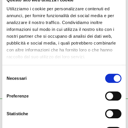
Utilizziamo i cookie per personalizzare contenuti ed
annunci, per fornire funzionalità dei social media e per
NUOVO
USATO
analizzare il nostro traffico. Condividiamo inoltre
informazioni sul modo in cui utilizza il nostro sito con i
Strumenti nuovi
Kawai
pianoforte verticale
nostri partner che si occupano di analisi dei dati web,
pubblicità e social media, i quali potrebbero combinarle
con altre informazioni che ha fornito loro o che hanno
raccolto dal suo utilizzo dei loro servizi.
Kawai - pianoforte
verticale
Selezione
Necessari
del
consenso
Preferenze
ZECCHINI G. S.R.L.
Statistiche
Pianoforti - Strumenti musicali
Tel.
045.8002780
/ Fax 045.8012858
email:
info@zecchinimusica.it