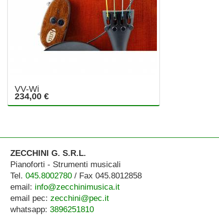
VV-Wi
234,00 €
ZECCHINI G. S.R.L.
Pianoforti - Strumenti musicali
Tel.
045.8002780
/ Fax 045.8012858
email:
info@zecchinimusica.it
email pec:
zecchini@pec.it
whatsapp:
3896251810