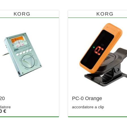
KORG
KORG
20
PC-0 Orange
datore
accordatore a clip
0 €