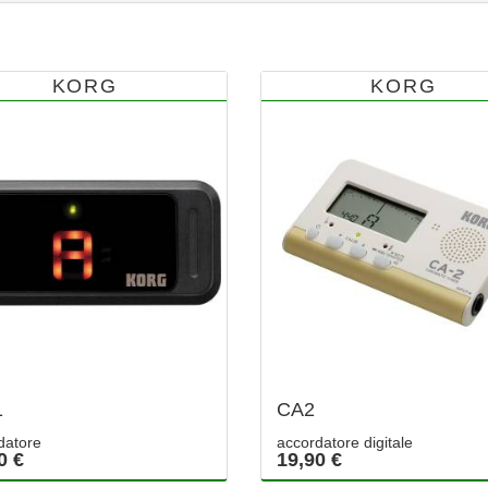
KORG
KORG
1
CA2
datore
accordatore digitale
0 €
19,90 €