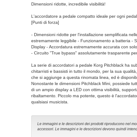
Dimensioni ridotte, incredibile visibilità!
L'accordatore a pedale compatto ideale per ogni pedal
[Punti di forza]
- Dimensioni ridotte per l'installazione semplificata nell
estremamente leggibile - Funzionamento a batteria - Sta
Display - Accordatura estremamente accurata con solo +
- Circuito "True bypass" assolutamente trasparente per
La serie di accordatori a pedale Korg Pitchblack ha su
chitarristi e bassisti in tutto il mondo, per la sua quali
che si aggiunge a questa rinomata linea, ed è disponib
Nonostante le dimensioni Pitchblack Mini, possiede tutte
di un ampio display a LED con ottima visibilità, supporta
ribaltamento. Piccolo ma potente, questo è l'accordator
qualsiasi musicista.
Le immagini e le descrizioni dei prodotti riproducono nel modo
accessori. Le immagini e le descrizioni devono quindi intend