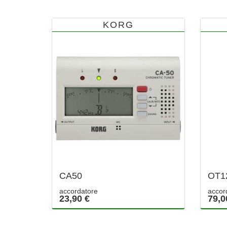
KORG
CA50
OT1
accordatore
accor
23,90 €
79,0