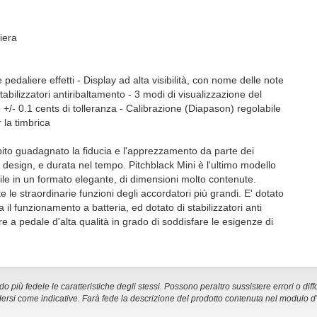
iera
e pedaliere effetti - Display ad alta visibilità, con nome delle note
bilizzatori antiribaltamento - 3 modi di visualizzazione del
/- 0.1 cents di tolleranza - Calibrazione (Diapason) regolabile
 la timbrica
bito guadagnato la fiducia e l'apprezzamento da parte dei
tà, design, e durata nel tempo. Pitchblack Mini è l'ultimo modello
ile in un formato elegante, di dimensioni molto contenute.
 le straordinarie funzioni degli accordatori più grandi. E' dotato
 il funzionamento a batteria, ed dotato di stabilizzatori anti
e a pedale d'alta qualità in grado di soddisfare le esigenze di
 più fedele le caratteristiche degli stessi. Possono peraltro sussistere errori o diff
ersi come indicative. Farà fede la descrizione del prodotto contenuta nel modulo d