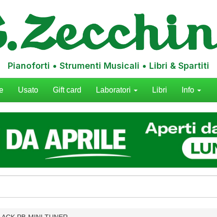
Pianoforti • Strumenti Musicali • Libri & Spartiti
e
Usato
Gift card
Laboratori
Libri
Info
LACK PB-MINI TUNER