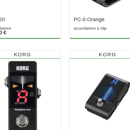
20
PC-0 Orange
datore
accordatore a clip
0 €
KORG
KORG