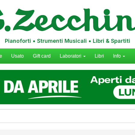
Pianoforti • Strumenti Musicali • Libri & Spartiti
e
Usato
Gift card
Laboratori
Libri
Info