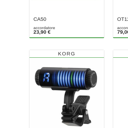
CA50
OT1
accordatore
accor
23,90 €
79,0
KORG