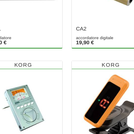
1
CA2
datore
accordatore digitale
0 €
19,90 €
KORG
KORG