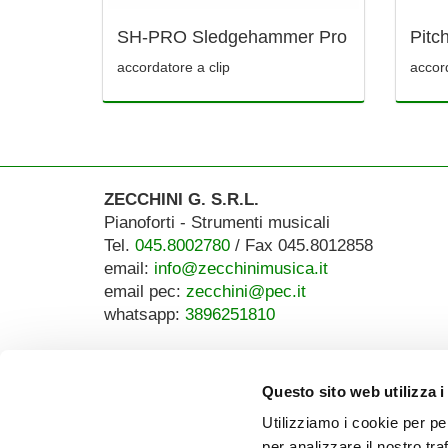
SH-PRO Sledgehammer Pro
Pitc
accordatore a clip
accor
ZECCHINI G. S.R.L.
Pianoforti - Strumenti musicali
Tel.
045.8002780
/ Fax 045.8012858
email:
info@zecchinimusica.it
email pec:
zecchini@pec.it
whatsapp:
3896251810
Questo sito web utilizza i
Utilizziamo i cookie per pe
per analizzare il nostro tra