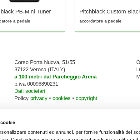
hblack PB-Mini Tuner
Pitchblack Custom Blac
datore a pedale
accordatore a pedale
Corso Porta Nuova, 51/55
O
37122 Verona (ITALY)
L
a 100 metri dal Parcheggio Arena
M
p.iva 00096890231
Dati societari
Policy
privacy
•
cookies
•
copyright
 cookie
rsonalizzare contenuti ed annunci, per fornire funzionalità dei so
ffico. Condividiamo inoltre informazioni sul modo in cui utilizza il 