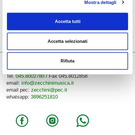
Mostra dettagli
Led Blade
Accetta tutti
effetto led
139,00 €
Accetta selezionati
Rifiuta
ZECCHINI G. S.R.L.
Pianoforti - Strumenti musicali
Tel.
045.8002780
/ Fax 045.8012858
email:
info@zecchinimusica.it
email pec:
zecchini@pec.it
whatsapp:
3896251810