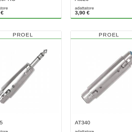
atore
adattatore
 €
3,90 €
PROEL
PROEL
5
AT340
atore
adattatore