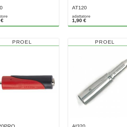
0
AT120
atore
adattatore
 €
1,90 €
PROEL
PROEL
20PRO
At320