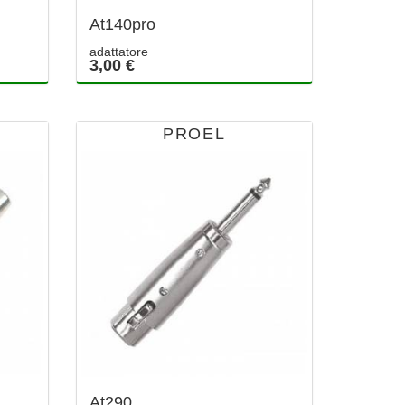
At140pro
adattatore
3,00 €
PROEL
At290