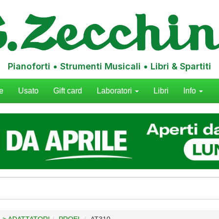
Pianoforti • Strumenti Musicali • Libri & Spartiti
e
Usato
Gift card
Laboratori
Libri
Info
 > ADATTATORI
PROEL
AT310