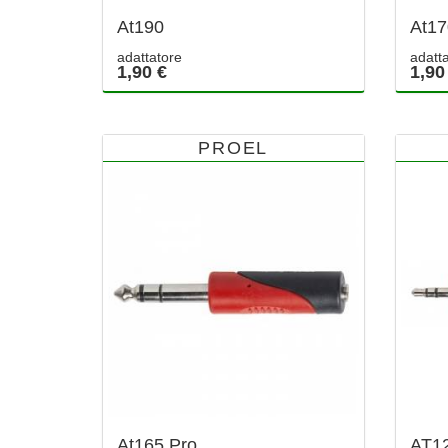
At190
At17
adattatore
adatt
1,90 €
1,90
PROEL
At165 Pro
AT1