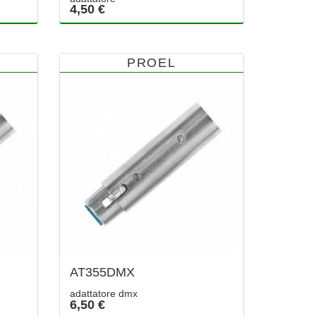
4,50 €
PROEL
AT355DMX
adattatore dmx
6,50 €