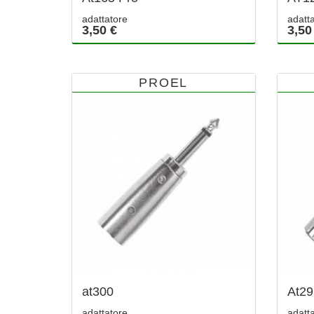
adattatore
adatt
3,50 €
3,50
PROEL
at300
At29
adattatore
adatt