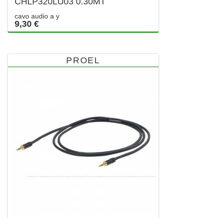
CHLP320LU03 0.30MT
cavo audio a y
9,30 €
PROEL