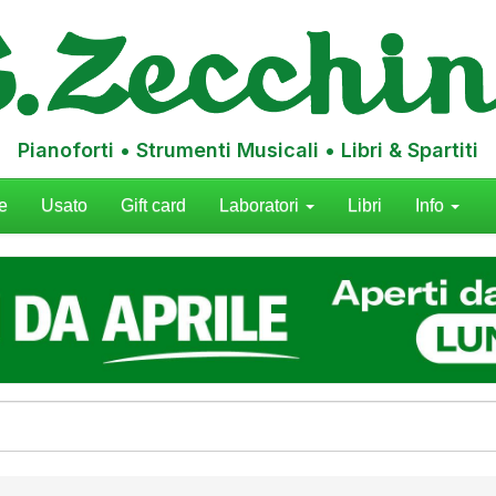
Pianoforti • Strumenti Musicali • Libri & Spartiti
e
Usato
Gift card
Laboratori
Libri
Info