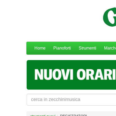
Menu
Home
Pianoforti
Strumenti
March
navigazione
strumenti nuovi
REGISTRATORI