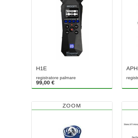
H1E
APH
registratore palmare
regist
99,00 €
ZOOM