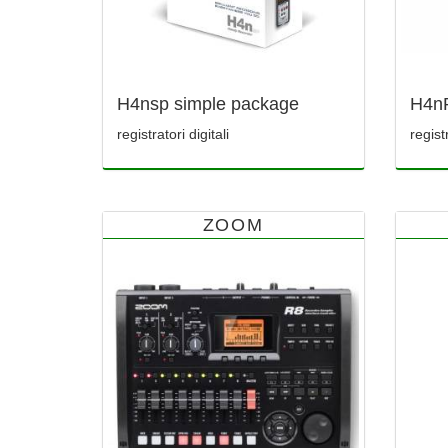
H4nsp simple package
H4nP
registratori digitali
regist
ZOOM