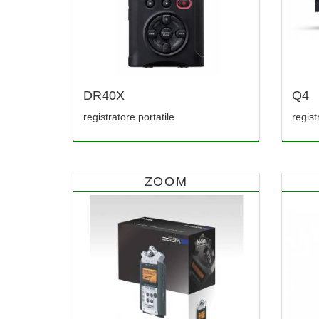
DR40X
Q4
registratore portatile
regist
ZOOM