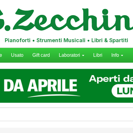
Pianoforti • Strumenti Musicali • Libri & Spartiti
e
Usato
Gift card
Laboratori
Libri
Info