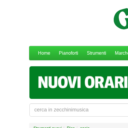
Menu
Home
Pianoforti
Strumenti
March
navigazione
Strumenti nuovi
Rico
ancia