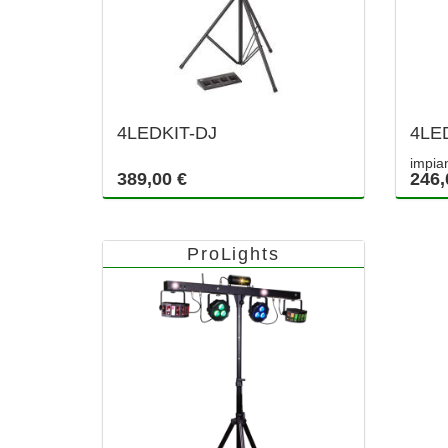
4LEDKIT-DJ
4LE
impian
389,00 €
246,
ProLights