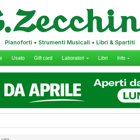
Pianoforti • Strumenti Musicali • Libri & Spartiti
e
Usato
Gift card
Laboratori
Libri
Info
LUCI