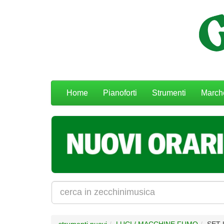
Menu
Home
Pianoforti
Strumenti
March
navigazione
strumenti nuovi
LUCI / MACCHINE FUMO
SET 