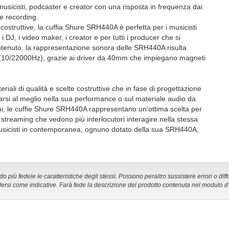
sicisti, podcaster e creator con una risposta in frequenza dai
e recording.
costruttive, la cuffia Shure SRH440A è perfetta per i musicisti
i DJ, i video maker, i creator e per tutti i producer che si
ntenuto, la rappresentazione sonora delle SRH440A risulta
o (10/22000Hz), grazie ai driver da 40mm che impiegano magneti
iali di qualità e scelte costruttive che in fase di progettazione
rarsi al meglio nella sua performance o sul materiale audio da
oni, le cuffie Shure SRH440A rappresentano un’ottima scelta per
ve streaming che vedono più interlocutori interagire nella stessa
ù musicisti in contemporanea, ognuno dotato della sua SRH440A,
 più fedele le caratteristiche degli stessi. Possono peraltro sussistere errori o diff
ersi come indicative. Farà fede la descrizione del prodotto contenuta nel modulo d