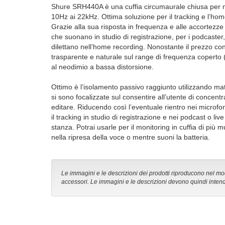
Shure SRH440A è una cuffia circumaurale chiusa per mu
10Hz ai 22kHz. Ottima soluzione per il tracking e l’hom
Grazie alla sua risposta in frequenza e alle accortezze 
che suonano in studio di registrazione, per i podcaster, 
dilettano nell’home recording. Nonostante il prezzo co
trasparente e naturale sul range di frequenza copert
al neodimio a bassa distorsione.
Ottimo è l’isolamento passivo raggiunto utilizzando mater
si sono focalizzate sul consentire all’utente di concent
editare. Riducendo così l’eventuale rientro nei microf
il tracking in studio di registrazione e nei podcast o li
stanza. Potrai usarle per il monitoring in cuffia di pi
nella ripresa della voce o mentre suoni la batteria.
Le immagini e le descrizioni dei prodotti riproducono nel modo
accessori. Le immagini e le descrizioni devono quindi intend