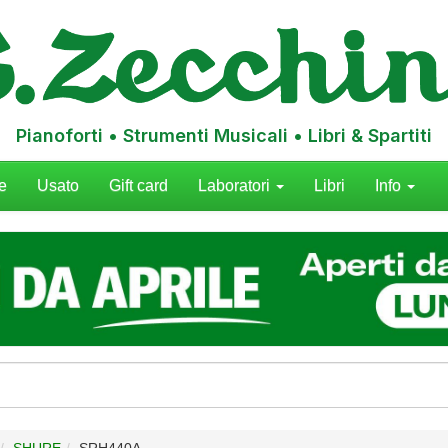
Pianoforti • Strumenti Musicali • Libri & Spartiti
e
Usato
Gift card
Laboratori
Libri
Info
SHURE
SRH440A