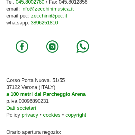
Tel.
045.8002780
/ Fax 045.8012858
email:
info@zecchinimusica.it
email pec:
zecchini@pec.it
whatsapp:
3896251810
Corso Porta Nuova, 51/55
37122 Verona (ITALY)
a 100 metri dal Parcheggio Arena
p.iva 00096890231
Dati societari
Policy
privacy
•
cookies
•
copyright
Orario apertura negozio: